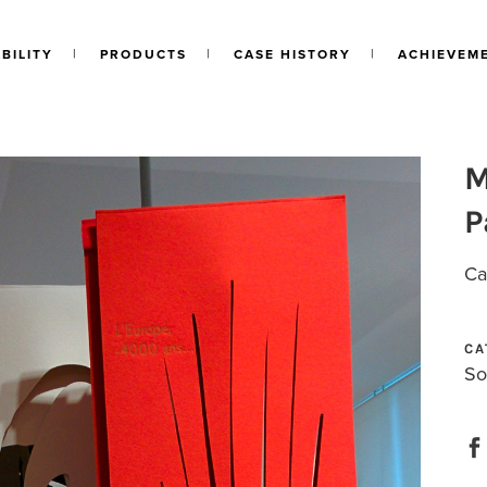
BILITY
PRODUCTS
CASE HISTORY
ACHIEVEM
M
P
Ca
CA
So