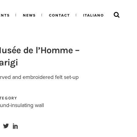
ENTS
NEWS
CONTACT
ITALIANO
usée de l’Homme –
arigi
rved and embroidered felt set-up
TEGORY
und-insulating wall